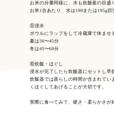
お米の分量同様に、水も炊飯釜の目盛
お米1合あたり、水は190または195
⑤浸水
ボウルにラップをして冷蔵庫で休ませ
夏は30〜45分
冬は45〜60分
⑥炊飯・ほぐし
浸水が完了したら炊飯器にセットし早
炊飯器では蒸らしの時間が含まれてい
くほぐしてあげることが大切です。
実際に食べてみて、硬さ・柔らかさが好