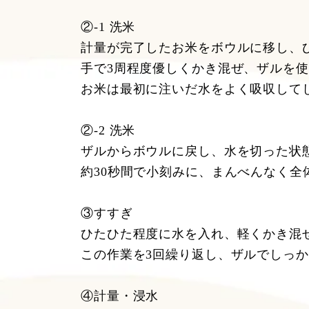
②-1 洗米
計量が完了したお米をボウルに移し、
手で3周程度優しくかき混ぜ、ザルを
お米は最初に注いだ水をよく吸収して
②-2 洗米
ザルからボウルに戻し、水を切った状
約30秒間で小刻みに、まんべんなく全
③すすぎ
ひたひた程度に水を入れ、軽くかき混
この作業を3回繰り返し、ザルでしっ
④計量・浸水