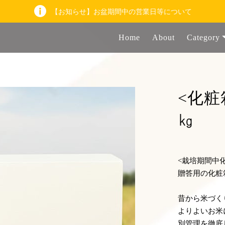
【お知らせ】お盆期間中の営業日等について
Home
About
Category
<化粧
㎏
<栽培期間中
贈答用の化粧
昔から米づく
よりよいお米
別管理を徹底