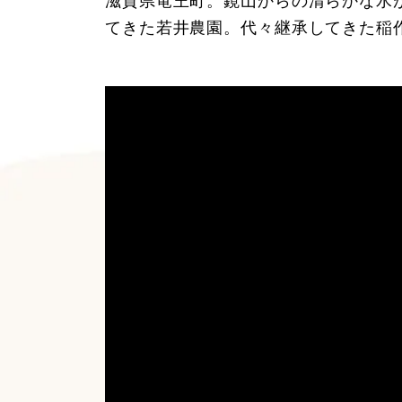
滋賀県竜王町。鏡山からの清らかな水
てきた若井農園。代々継承してきた稲