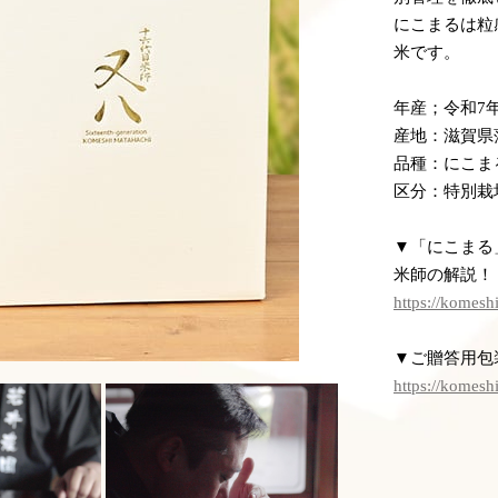
にこまるは粒
米です。
年産；令和7年
産地：滋賀県
品種：にこま
区分：特別栽
▼「にこまる
米師の解説！
https://komesh
▼ご贈答用包
https://komesh