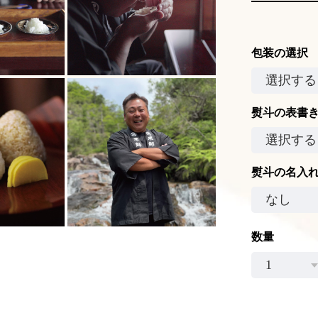
包装の選択
熨斗の表書
熨斗の名入
数量