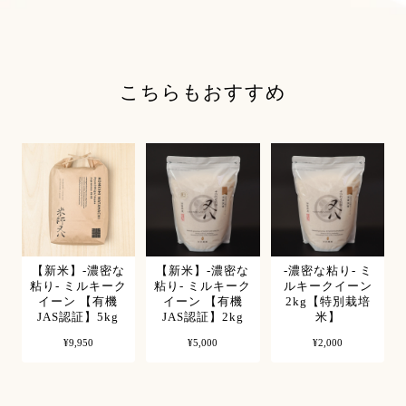
こちらもおすすめ
【新米】-濃密な
【新米】-濃密な
-濃密な粘り- ミ
粘り- ミルキーク
粘り- ミルキーク
ルキークイーン
イーン 【有機
イーン 【有機
2kg【特別栽培
JAS認証】5kg
JAS認証】2kg
米】
¥9,950
¥5,000
¥2,000