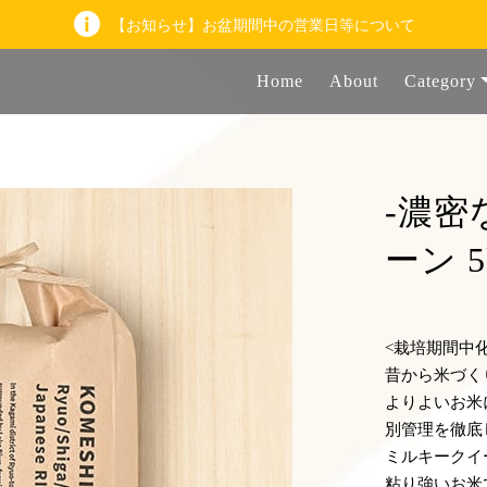
【お知らせ】お盆期間中の営業日等について
Home
About
Category
-濃密
ーン 5
<栽培期間中
昔から米づく
よりよいお米
別管理を徹底
ミルキークイ
粘り強いお米