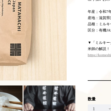
年産；令和7年
産地：滋賀県
品種：ミルキ
区分：有機J
▼「ミルキー
米師の解説！
https://komesh
数量