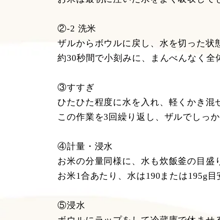
②-2 洗米
ザルからボウルに戻し、水を切った状
約30秒間で小刻みに、まんべんなく全
③すすぎ
ひたひた程度に水を入れ、軽くかき混
この作業を3回繰り返し、ザルでしっ
④計量・浸水
お米の分量同様に、水も炊飯釜の目盛
お米1合あたり、水は190または195
⑤浸水