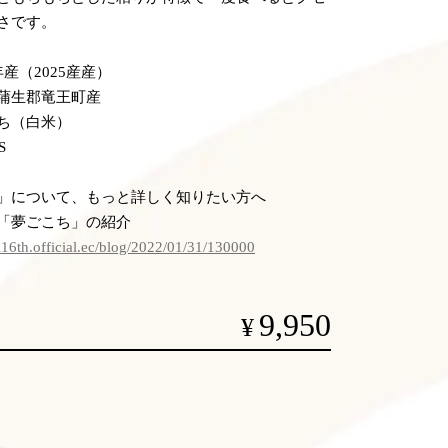
さです。
産（2025産産）
蒲生郡竜王町産
ち（白米）
S
」について、もっと詳しく知りたい方へ
「夢ごこち」の紹介
i16th.official.ec/blog/2022/01/31/130000
9,950
¥