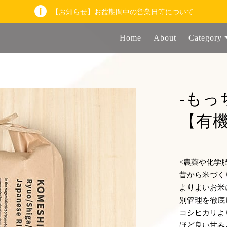
【お知らせ】お盆期間中の営業日等について
Home
About
Category
-もっ
【有機
<農薬や化学
昔から米づく
よりよいお米
別管理を徹底
コシヒカリよ
ほど良い甘み