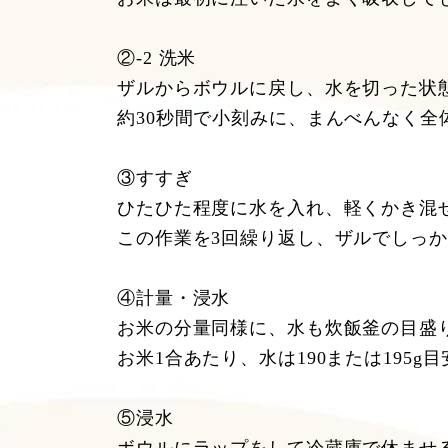
②-2 洗米
ザルからボウルに戻し、水を切った状
約30秒間で小刻みに、まんべんなく全
③すすぎ
ひたひた程度に水を入れ、軽くかき混
この作業を3回繰り返し、ザルでしっ
④計量・浸水
お米の分量同様に、水も炊飯釜の目盛
お米1合あたり、水は190または195
⑤浸水