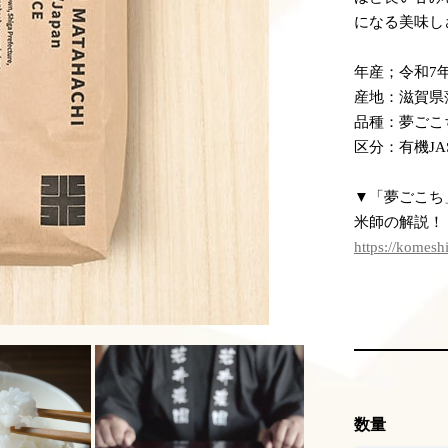
になる美味し
年産；令和7年
産地：滋賀県
品種：夢ごこ
区分：有機JA
▼「夢ごこち
米師の解説！
https://komesh
数量